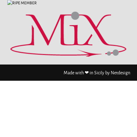
Made with ❤ in Sicily by
Netdesign