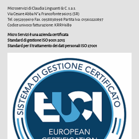
Microservizi di Claudia Linguanti & C. s.a.s.
Via Cesare Abba N°4 Francofonte 96015 (SR)
Tel. 0952939619 Fax. 0958838998 Partita Iva: 01560220897
Codice univoco fatturazione: KRRH6B9
Micro Servizi è una azienda certificata
Standard di gestione ISO 9001:2015
Standard per il trattamento dei dati personali ISO 27001