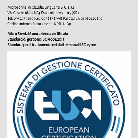
Microservizi di Claudia Linguanti & C. s.a.s.
Via Cesare Abba N°4 Francofonte 96015 (SR)
Tel. 0952939619 Fax. 0958838998 Partita Iva: 01560220897
Codice univoco fatturazione: KRRH6B9
Micro Servizi è una azienda certificata
Standard di gestione ISO 9001:2015
Standard per il trattamento dei dati personali ISO 27001